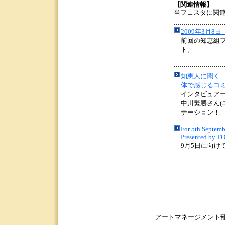
【関連情報】
当フェスタに関
2009年3月
前回の知恵組
ト。
知恵人に聞く V
体で感じるコ
インタビュアー
中川繁勝さん(
テーション！
For 5th Septem
Presented by
9月5日に向け
アートマネージメント部