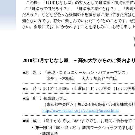
この度、「1月すじなし屋」の客人として舞踏家・加賀谷早苗
“『舞踏って何だろう？』、『舞踏家の感性とは？』、『表現
だろう？』などなど色々な疑問や不思議が頭に湧いてきた方は
知らない方でも、存分に楽しんでいただこう”とのことです。ぜ
さい。会場にてお目にかかれますことを楽しみに、お待ち申し
2010年1月すじなし屋 ～高知大学からのご案内よ
■お 題
： 「表現・コミュニケーション・パフォーマンス」
席亭：正木徹氏 客人：加賀谷早苗氏
■日 時
： 2010年1月30日（土曜日） 14：00開演 （13：50開
■場 所
： 知恵組カフェ
（東京都中央区八丁堀2-2-4 第6高輪ビル4階 株式
http://www.netman.co.jp/company/access.html
■構 成
：（途中からでも、途中まででも、お時間に合わせて
・ 第一部
14：00～15：30 ； 舞踏ワークショップで楽しむ
・舞踏見学