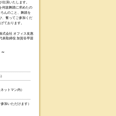
が出演いたします。
を何故舞踏に求めたの
むろんのこと、舞踏を
ひ、奮ってご参加くだ
上げております。
株式会社 オフィス友惠
代表取締役 加賀谷早苗
り～
場）
会社ネットマン内）
ご参加いただけます）