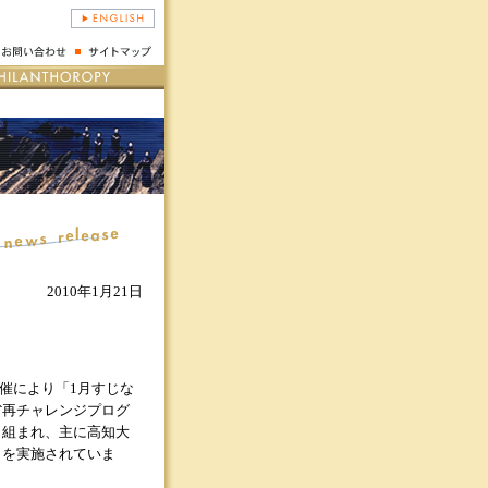
2010年1月21日
主催により「1月すじな
省再チャレンジプログ
り組まれ、主に高知大
』を実施されていま