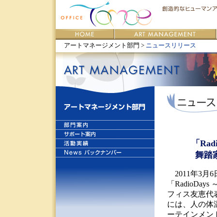
アートマネージメント部門 >
ニュースリリース
「Ra
舞踏
2011年3月6日
「RadioD
フィス友恵代
には、人の体
ーテインメン