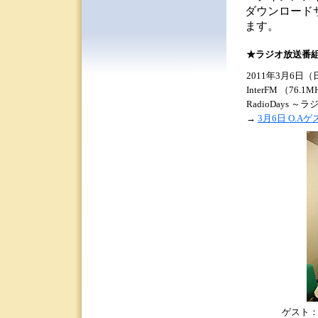
ダウンロード
ます。
★ラジオ放送番
2011年3月6日（日
InterFM （76.1
RadioDays
→
3月6日 O.
ゲスト