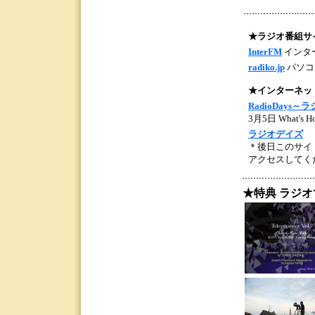
★ラジオ番組サ
InterFM
インタ
radiko.jp
パソコ
★インターネッ
RadioDay
3月5日 What'
ラジオデイズ
＊後日このサイ
アクセスしてく
★特典 ラジ