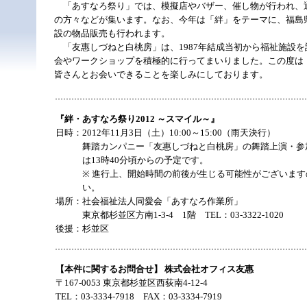
「あすなろ祭り」では、模擬店やバザー、催し物が行われ、
の方々などが集います。なお、今年は「絆」をテーマに、福島
設の物品販売も行われます。
「友惠しづねと白桃房」は、1987年結成当初から福祉施設を
会やワークショップを積極的に行ってまいりました。この度は
皆さんとお会いできることを楽しみにしております。
『絆・あすなろ祭り2012 ～スマイル～』
日時：
2012年11月3日（土）10:00～15:00（雨天決行）
舞踏カンパニー「友惠しづねと白桃房」の舞踏上演・参
は13時40分頃からの予定です。
※ 進行上、開始時間の前後が生じる可能性がございま
い。
場所：
社会福祉法人同愛会「あすなろ作業所」
東京都杉並区方南1-3-4 1階 TEL：03-3322-1020
後援：
杉並区
【本件に関するお問合せ】 株式会社オフィス友惠
〒167-0053 東京都杉並区西荻南4-12-4
TEL：03-3334-7918 FAX：03-3334-7919