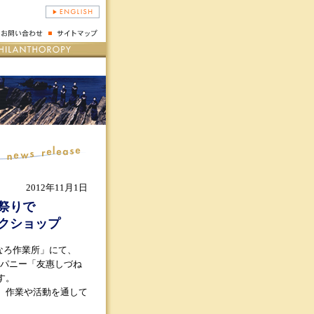
2012年11月1日
祭りで
クショップ
なろ作業所」にて、
ンパニー「友惠しづね
す。
、作業や活動を通して