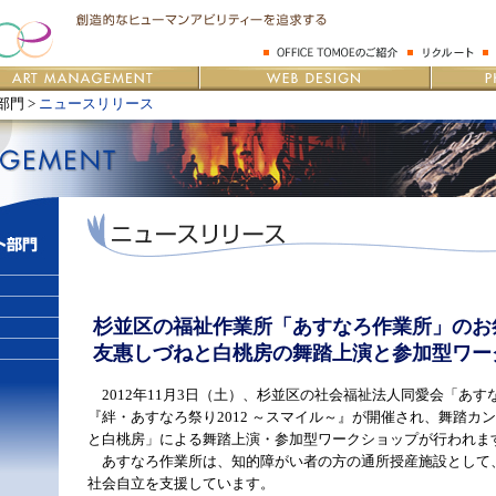
門 >
ニュースリリース
杉並区の福祉作業所「あすなろ作業所」のお
友惠しづねと白桃房の舞踏上演と参加型ワー
2012年11月3日（土）、杉並区の社会福祉法人同愛会「あす
『絆・あすなろ祭り2012 ～スマイル～』が開催され、舞踏カ
と白桃房」による舞踏上演・参加型ワークショップが行われま
あすなろ作業所は、知的障がい者の方の通所授産施設として
社会自立を支援しています。