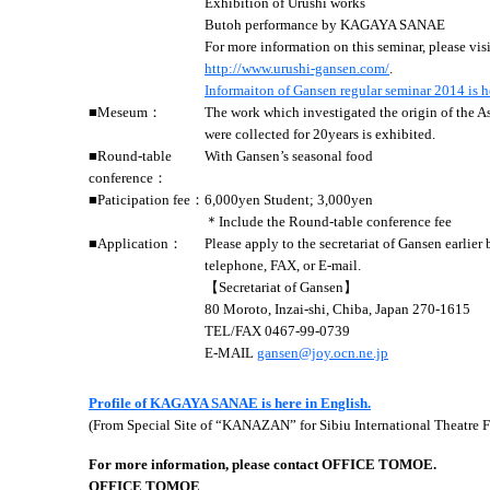
Exhibition of Urushi works
Butoh performance by KAGAYA SANAE
For more information on this seminar, please vis
http://www.urushi-gansen.com/
.
Informaiton of Gansen regular seminar 2014 is h
■Meseum：
The work which investigated the origin of the A
were collected for 20years is exhibited.
■Round-table
With Gansen’s seasonal food
conference：
■Paticipation fee：
6,000yen Student; 3,000yen
＊Include the Round-table conference fee
■Application：
Please apply to the secretariat of Gansen earlier 
telephone, FAX, or E-mail.
【Secretariat of Gansen】
80 Moroto, Inzai-shi, Chiba, Japan 270-1615
TEL/FAX 0467-99-0739
E-MAIL
gansen@joy.ocn.ne.jp
Profile of KAGAYA SANAE is here in English.
(From Special Site of “KANAZAN” for Sibiu International Theatre F
For more information, please contact OFFICE TOMOE.
OFFICE TOMOE