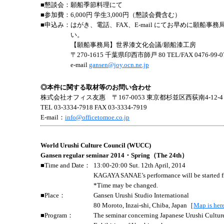
■懇談会：
願船季節料理にて
■参加費：
6,000円 学生3,000円（懇談会費含む）
■申込み：
はがき、電話、FAX、E-mail にてお早めに願船事
い。
【願船事務局】世界漆文化会議/願船漆工房
〒270-1615 千葉県印西市師戸 80 TEL/FAX 0476-99-0
e-mail
gansen@joy.ocn.ne.jp
◎本件に関する取材等のお問い合わせ
株式会社オフィス友惠 〒167-0053 東京都杉並区西荻南4-12-4
TEL 03-3334-7918 FAX 03-3334-7919
E-mail：
info@officetomoe.co.jp
World Urushi Culture Council (WUCC)
Gansen regular seminar 2014・Spring（The 24th）
■Time and Date：
13:00-20:00 Sut. 12th April, 2014
KAGAYA SANAE’s performance will be started f
*Time may be changed.
■Place：
Gansen Urushi Studio International
80 Moroto, Inzai-shi, Chiba, Japan［
Map is her
■Program：
The seminar concerning Japanese Urushi Cultur