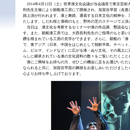
2014年4月12日（土）世界漆文化会議が当会議長で東京芸術
利先生主催により願船漆工房にて開催され、加賀谷早苗（友惠
踏上演が行われます。漆と舞踏、通底する日本文化の精神を、
たします。しだれ桜と漆樹のもと、野外の芝のステージで上演
当日は、漆文化を考察するセミナーや漆の作品展、懇談会な
す。また、願船漆工房では、大西長利先生のご指導のもと若い
鑽を積まれている工房の見学ができます。さらに、願船の「漆
で、東アジア（日本、中国をはじめとして朝鮮半島、チベット
ム、ビルマ、インドなど）に広がる漆・ぬり文化、その風土に
らしに継承されている漆の文化資料の数々をご覧いただくこと
漆にご興味をお持ちの方、ぜひこの機会に足をお運びいただ
なられると共に、加賀谷早苗の舞踏をお楽しみいただけました
心よりお待ち申し上げております。