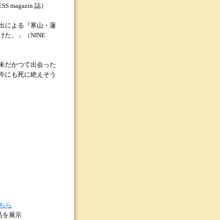
magazin 誌）
出による『寒山・蓮
た。」（NINE
未だかつて出会った
今にも死に絶えそう
ちら
品を展示