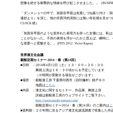
想像を絶する衝撃的な情緒を呼び起こさせました。」（BUSINESS 
「ダンスショーの中で、加賀谷早苗は友惠しづね振り付け・演
遙抄より』を演じ、他の非西洋的演技には無い存在感を見せつけ
CLOCK 紙）
「加賀谷早苗のような並外れた表現力を持った女優には、私は
ことがなかった。子供の表情を浮かべたかと思えば、瞬時に、
な老婆へと変貌する。」 (FITS 2012: Victor Kapra)
世界漆文化会議
願船定期セミナー 2014・春（第24回）
■日時 ：
2014年4月12日（土）１３：００～２０：００
舞踏上演は１６：３０頃からを予定しています
（※時間が変動する場合がございます）
■場所 ：
願船漆工房 千葉県印西市（旧印旛村）師戸８０
地図は
こちら
■内容 ：
漆文化に関するセミナー、作品展、舞踏上演
詳細は願船漆工房のウェブサイトでご覧下さい。
http://www.urushi-gansen.com/
願船定期セミナー2014・春（第24 回）のご案内は
こ
■資料館：
２０年間に亘るアジア漆文化源流調査で収集した作