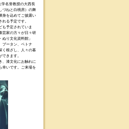
大学名誉教授の大西長
しづねと白桃房）の舞
渾身を込めてご披露い
される予定です。
ども予定されていま
漆芸家の方々が日々研
・ぬり文化資料館」
、ブータン、ベトナ
深く根ざし、人々の暮
ができます。
き、漆文化にお触れに
ら幸いです。ご来場を