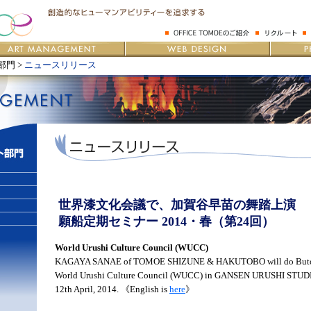
門 >
ニュースリリース
世界漆文化会議で、加賀谷早苗の舞踏上演
願船定期セミナー 2014・春（第24回）
World Urushi Culture Council (WUCC)
KAGAYA SANAE of TOMOE SHIZUNE & HAKUTOBO will do Butoh
World Urushi Culture Council (WUCC) in GANSEN URUSHI ST
12th April, 2014. 《English is
here
》