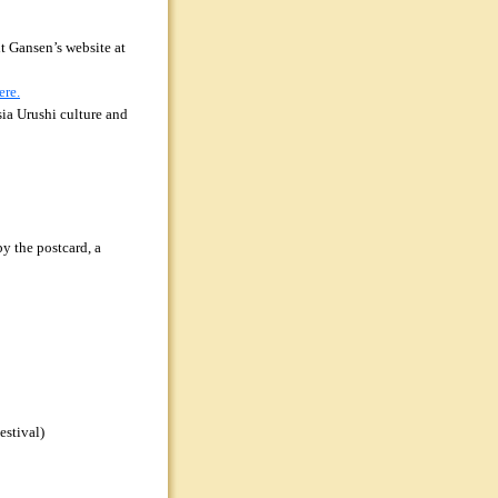
it Gansen’s website at
ere.
sia Urushi culture and
by the postcard, a
estival)