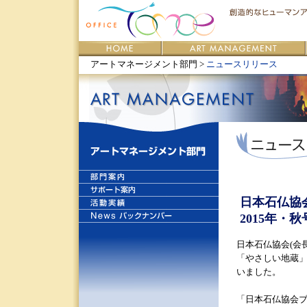
アートマネージメント部門 >
ニュースリリース
日本石仏協
2015年・
日本石仏協会(会
「やさしい地蔵」
いました。
「日本石仏協会