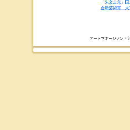
「朱文走鬼」国
台新芸術賞 大
アートマネージメント部