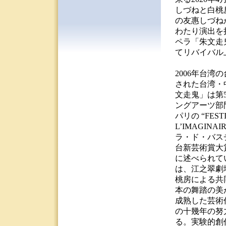
しづねと白桃
の友惠しづねが
わたり演出を
ペラ「朱文走
てリバイバル
2006年台湾
された台湾・
文走鬼」は第
ングアーツ部門
パリの “FESTI
L’IMAGIN
ラ・ド・バス
台新芸術賞大
に述べられて
は、江之翠劇
桃房による共
本の舞踏の美
成熟した芸術
の十幾年の努
る。実験的創