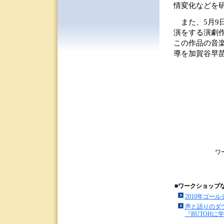
情変化などを
また、5月9
演をする演劇作品『
この作品の音
導を加賀谷早
ワ
■
ワークショップ
2010年ゴー
声と語りのダ
『BUTOHに