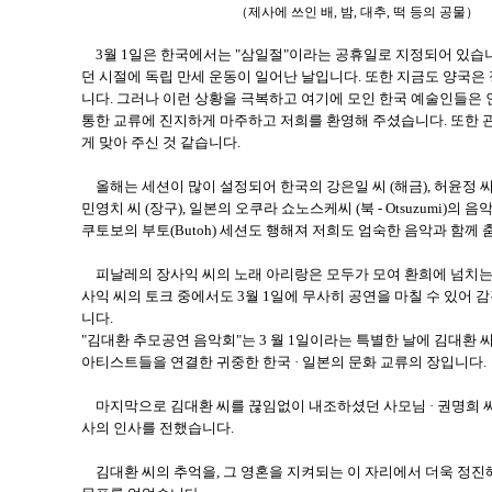
（제사에 쓰인 배, 밤, 대추, 떡 등의 공물）
3월 1일은 한국에서는 "삼일절"이라는 공휴일로 지정되어 있습
던 시절에 독립 만세 운동이 일어난 날입니다. 또한 지금도 양국은
니다. 그러나 이런 상황을 극복하고 여기에 모인 한국 예술인들은
통한 교류에 진지하게 마주하고 저희를 환영해 주셨습니다. 또한
게 맞아 주신 것 같습니다.
올해는 세션이 많이 설정되어 한국의 강은일 씨 (해금), 허윤정 씨 (
민영치 씨 (장구), 일본의 오쿠라 쇼노스케씨 (북 - Otsuzumi)의
쿠토보의 부토(Butoh) 세션도 행해져 저희도 엄숙한 음악과 함께 
피날레의 장사익 씨의 노래 아리랑은 모두가 모여 환희에 넘치는
사익 씨의 토크 중에서도 3월 1일에 무사히 공연을 마칠 수 있어
니다.
"김대환 추모공연 음악회"는 3 월 1일이라는 특별한 날에 김대환 
아티스트들을 연결한 귀중한 한국 · 일본의 문화 교류의 장입니다.
마지막으로 김대환 씨를 끊임없이 내조하셨던 사모님 · 권명희 씨
사의 인사를 전했습니다.
김대환 씨의 추억을, 그 영혼을 지켜되는 이 자리에서 더욱 정진