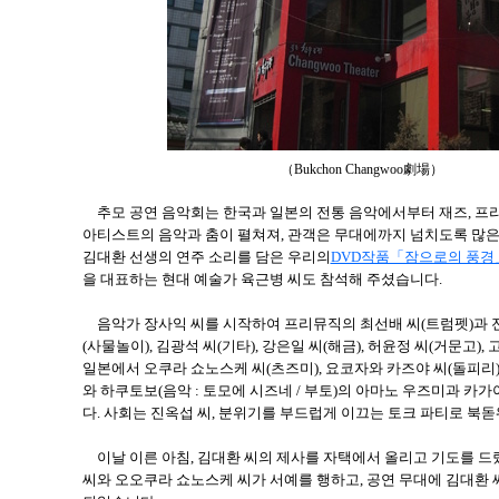
（Bukchon Changwoo劇場）
추모 공연 음악회는 한국과 일본의 전통 음악에서부터 재즈, 프리
아티스트의 음악과 춤이 펼쳐져, 관객은 무대에까지 넘치도록 많은
김대환 선생의 연주 소리를 담은 우리의
DVD작품「잠으로의 풍경
을 대표하는 현대 예술가 육근병 씨도 참석해 주셨습니다.
음악가 장사익 씨를 시작하여 프리뮤직의 최선배 씨(트럼펫)과 
(사물놀이), 김광석 씨(기타), 강은일 씨(해금), 허윤정 씨(거문고),
일본에서 오쿠라 쇼노스케 씨(츠즈미), 요코자와 카즈야 씨(돌피리)
와 하쿠토보(음악 : 토모에 시즈네 / 부토)의 아마노 우즈미과 카
다. 사회는 진옥섭 씨, 분위기를 부드럽게 이끄는 토크 파티로 북돋
이날 이른 아침, 김대환 씨의 제사를 자택에서 올리고 기도를 드
씨와 오오쿠라 쇼노스케 씨가 서예를 행하고, 공연 무대에 김대환 