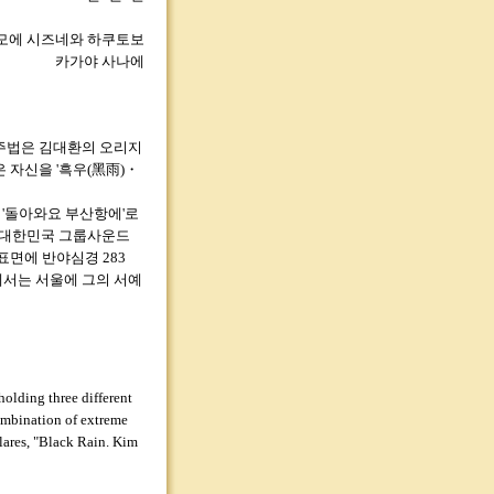
모에 시즈네와 하쿠토보
카가야 사나에
연주법은 김대환의 오리지
 자신을 '흑우(黑雨)・
도 '돌아와요 부산항에'로
는 대한민국 그룹사운드
표면에 반야심경 283
에서는 서울에 그의 서예
holding three different
combination of extreme
clares, "Black Rain. Kim