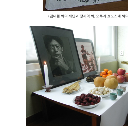
（김대환 씨의 제단과 장사익 씨, 오쿠라 쇼노스케 씨