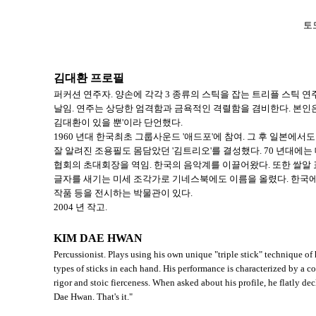
토
김대환 프로필
퍼커션 연주자. 양손에 각각 3 종류의 스틱을 잡는 트리플 스틱 
날임. 연주는 상당한 엄격함과 금욕적인 격렬함을 겸비한다. 본인은
김대환이 있을 뿐'이라 단언했다.
1960 년대 한국최초 그룹사운드 '애드포'에 참여. 그 후 일본에서
잘 알려진 조용필도 몸담았던 '김트리오'를 결성했다. 70 년대에
협회의 초대회장을 역임. 한국의 음악계를 이끌어왔다. 또한 쌀알 
글자를 새기는 미세 조각가로 기네스북에도 이름을 올렸다. 한국
작품 등을 전시하는 박물관이 있다.
2004 년 작고.
KIM DAE HWAN
Percussionist. Plays using his own unique "triple stick" technique of 
types of sticks in each hand. His performance is characterized by a 
rigor and stoic fierceness. When asked about his profile, he flatly de
Dae Hwan. That's it."