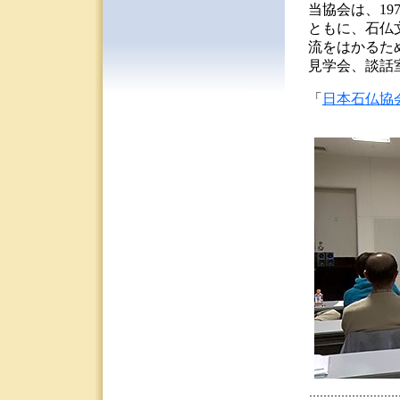
当協会は、1
ともに、石仏
流をはかるた
見学会、談話
「
日本石仏協