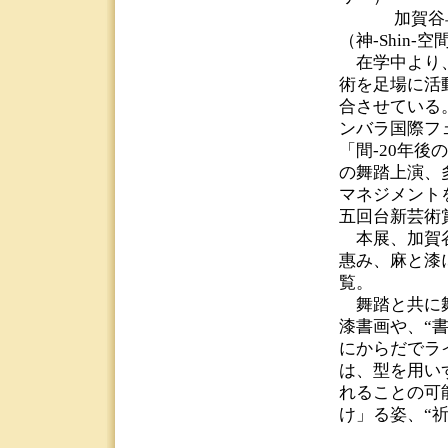
加賀谷早苗
（神-Shin-空
在学中より、
術を足場に活
合させている
ンバラ国際フ
「間-20年
の舞踏上演、
マネジメント
五回台新芸術
本展、加賀谷
惠み、麻と漆
覧。
舞踏と共に舞
漆書画や、“
にからだでラ
は、型を用い
れることの可
け」る姿、“