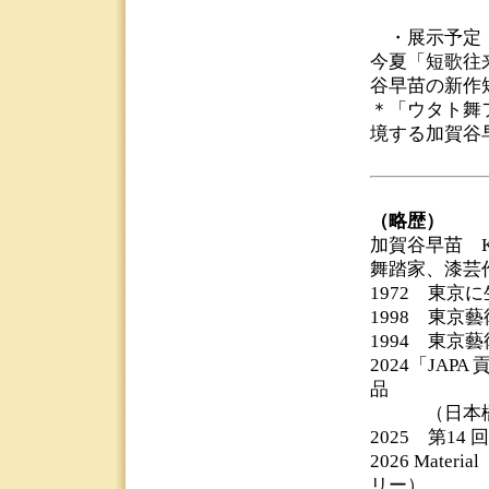
・展示予定
今夏「短歌往
谷早苗の新作
＊「ウタト舞
境する加賀谷
（略歴）
加賀谷早苗 KA
舞踏家、漆芸
1972 東京
1998 東
1994 東京
2024「JA
品
（日本橋三
2025 第14
2026 Ma
リー）