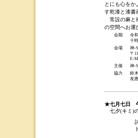
とにも心をか
す乾漆と漆書
常設の麻と神代文
の空間へお運
会期
令和
十
会場
神-S
〒1
E-M
主催
神-S
協力
鈴
友
★七月七日 
七夕(キミ)