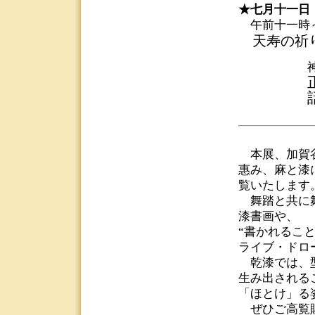
★
七月十一日
午前十一時
天寿の祈
本展、加賀谷
惠み、麻と漆
覧いたします
舞踏と共に舞
漆書画や、
“書かれるこ
ライブ・ドロ
乾漆では、型
生み出される
「ほとけ」る
ぜひご高覧賜