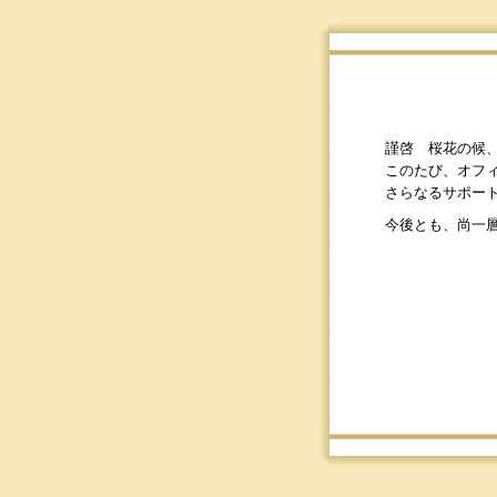
謹啓 桜花の候
このたび、オフ
さらなるサポー
今後とも、尚一