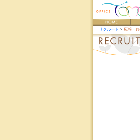
リクルート
>
広報・P