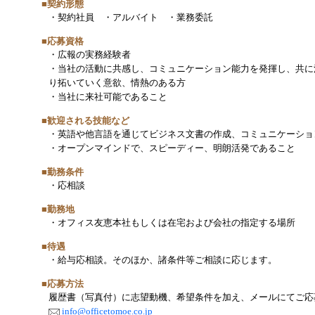
■契約形態
・契約社員 ・アルバイト ・業務委託
■応募資格
・広報の実務経験者
・当社の活動に共感し、コミュニケーション能力を発揮し、共に
り拓いていく意欲、情熱のある方
・当社に来社可能であること
■歓迎される技能など
・英語や他言語を通じてビジネス文書の作成、コミュニケーショ
・オープンマインドで、スピーディー、明朗活発であること
■勤務条件
・応相談
■勤務地
・オフィス友恵本社もしくは在宅および会社の指定する場所
■待遇
・給与応相談。そのほか、諸条件等ご相談に応じます。
■応募方法
履歴書（写真付）に志望動機、希望条件を加え、メールにてご応
info@officetomoe.co.jp