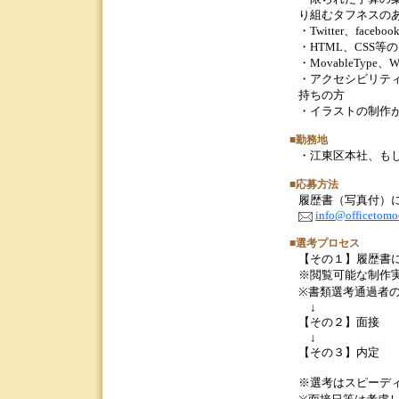
り組むタフネスの
・Twitter、fa
・HTML、CSS
・MovableType
・アクセシビリテ
持ちの方
・イラストの制作
■勤務地
・江東区本社、も
■応募方法
履歴書（写真付）
info@officetomoe
■選考プロセス
【その１】履歴書
※閲覧可能な制作
※書類選考通過者
↓
【その２】面接
↓
【その３】内定
※選考はスピーデ