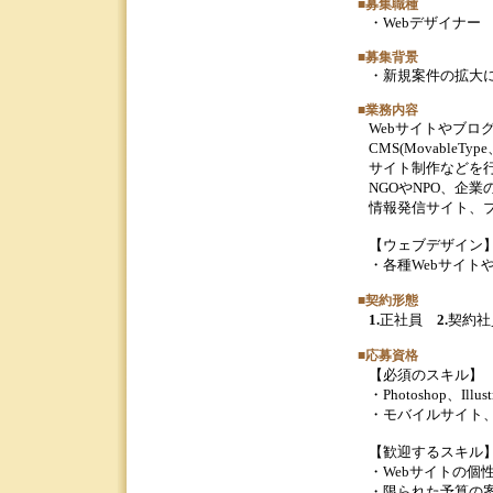
■募集職種
・Webデザイナー
■募集背景
・新規案件の拡大に
■業務内容
Webサイトやブ
CMS(Movable
サイト制作などを
NGOやNPO、企
情報発信サイト、
【ウェブデザイン
・各種Webサイ
■契約形態
1.
正社員
2.
契約
■応募資格
【必須のスキル】
・Photoshop、I
・モバイルサイト
【歓迎するスキル
・Webサイトの
・限られた予算の