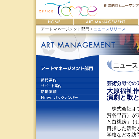
アートマネージメント部門 >
ニュースリリース
芸術分野での
大原福祉
演劇と歌
株式会社オフ
賀谷早苗）が
と白桃房」 
目指した活動
学校などを訪