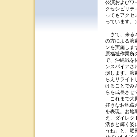
公演およびワ
クセシビリテ
ってもアクセ
っています。
さて、来る20
の方による演
ンを実施しま
原福祉作業所
で、沖縄戦を
ンスパイアさ
演します。演
らえリライト
けることでみ
らを成長させ
これまで大原
好きなお地蔵
を表現。お地
え、ダイレク
活きと輝く姿
うね」と、堀