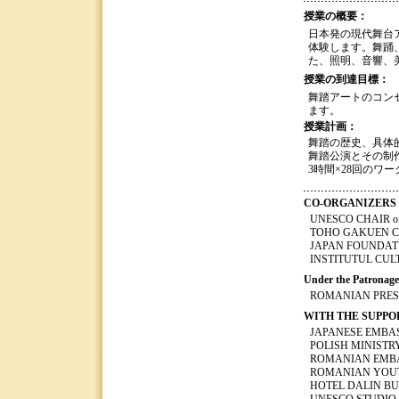
授業の概要：
日本発の現代舞台
体験します。舞踊
た、照明、音響、
授業の到達目標：
舞踏アートのコン
ます。
授業計画：
舞踏の歴史、具体
舞踏公演とその制
3時間×28回のワ
CO-ORGANIZERS
UNESCO CHAIR of the
TOHO GAKUEN Coll
JAPAN FOUNDAT
INSTITUTUL CU
Under the Patronage 
ROMANIAN PRES
WITH THE SUPPO
JAPANESE EMBA
POLISH MINISTRY
ROMANIAN EMB
ROMANIAN YOUT
HOTEL DALIN B