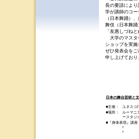
長の要請により
学が講師のコー
（日本舞踊）、
舞伎（日本舞踊
「友惠しづねと
大学のマスター
ショップを実施
ぜひ発表会をご
申し上げており
日本の舞台芸術と文化：
■主催：
ユネスコIT
■場所：
ルーマニ
ースタジオ（Th
■『身体表現』講座
〃
〃