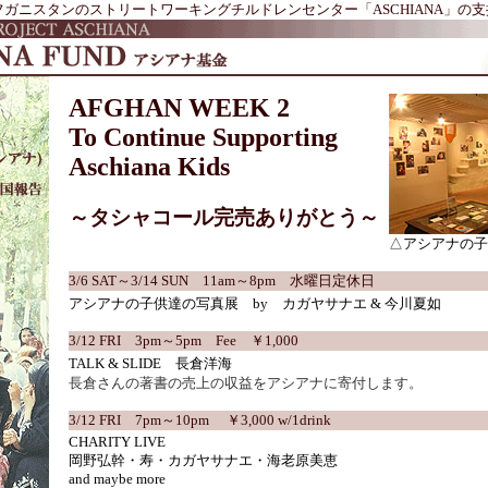
ガニスタンのストリートワーキングチルドレンセンター「ASCHIANA」の
AFGHAN WEEK 2
To Continue Supporting
Aschiana Kids
～タシャコール完売ありがとう～
△アシアナの子
3/6 SAT～3/14 SUN 11am～8pm 水曜日定休日
アシアナの子供達の写真展 by カガヤサナエ & 今川夏如
3/12 FRI 3pm～5pm Fee ￥1,000
TALK & SLIDE 長倉洋海
長倉さんの著書の売上の収益をアシアナに寄付します。
3/12 FRI 7pm～10pm ￥3,000 w/1drink
CHARITY LIVE
岡野弘幹・寿・カガヤサナエ・海老原美恵
and maybe more