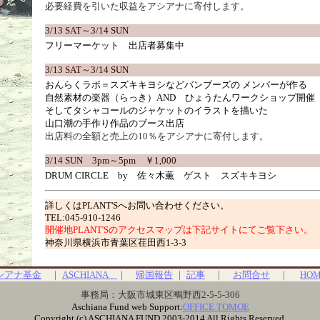
必要経費を引いた収益をアシアナに寄付します。
3/13 SAT～3/14 SUN
フリーマーケット 出店者募集中
3/13 SAT～3/14 SUN
おんらくラボ＝スズキキヨシなどバンブーズの メンバーが作る
自然素材の楽器（らっき）AND ひょうたんワークショップ開催
そしてタシャコールのジャケットのイラストを描いた
山口潮の手作り作品のブース出店
出店料の全額と売上の10％をアシアナに寄付します。
3/14 SUN 3pm～5pm ￥1,000
DRUM CIRCLE by 佐々木薫 ゲスト スズキキヨシ
詳しくはPLANT'Sへお問い合わせください。
TEL:045-910-1246
開催地PLANT'Sのアクセスマップは下記サイトにてご覧下さい。
神奈川県横浜市青葉区荏田西1-3-3
シアナ基金
｜
ASCHIANA
｜
帰国報告
｜
記事
｜
お問合せ
｜
HO
事務局：大阪市城東区鴫野西2-5-5-306
Aschiana Fund web Support:
OFFICE TOMOE
Copyright (c) ASCHIANA FUND.2003-2014 All Rights Reserved.