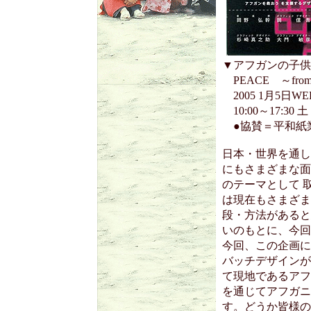
▼アフガンの子供
PEACE ～from b
2005 1月5日WE
10:00～17:3
●協賛＝平和紙
日本・世界を通し
にもさまざまな面
のテーマとして 
は現在もさまざま
段・方法があると
いのもとに、今回
今回、この企画に
バッチデザインが
て現地であるアフ
を通じてアフガニ
す。どうか皆様の