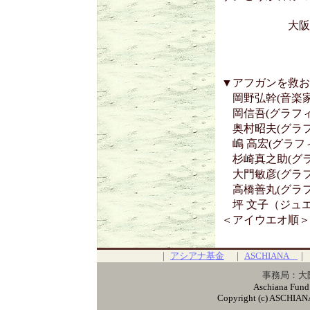
大阪
▼アフガンを救お
岡野弘幹(音楽家
岡信吾(グラフィ
奥村昭夫(グラフ
嶋 高宏(グラフ
杉崎真之助(グラ
大門敏彦(グラフ
高橋善丸(グラフ
坪 文子（ジュ
＜アイウエオ順＞
｜
アシアナ基金
｜
ASCHIANA
事務局：大阪
Aschiana Fund
Copyright (c) ASCHIANA