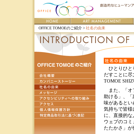
OFFICE TOMOEのご紹介 >
社名の由来
ひとりひとり
だすことに尽
TOMOE S
また、「オフ
助ける」、「
味があるとい
気持ちで皆様
に、直接的な
ウェブのコミ
たたかさ」が