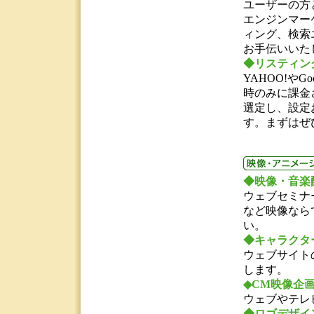
ユーザーの方
エンジンマー
ィング、検索
お手伝いいた
◆
リスティング〔
YAHOO!や
時のみに課金
選定し、設定
す。まずはぜ
◆
映像・音楽
ウェブセミナ
など映像なら
い。
◆
キャラクタ
ウェブサイト
します。
◆
CM映像企
ウェブやテレ
◆
ロゴデザイ